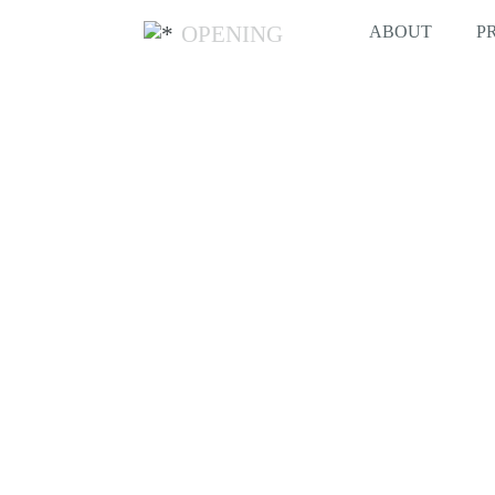
OPENING
ABOUT
P