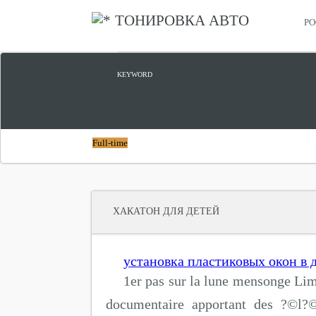
ТОНИРОВКА АВТО
РО
ЦИФРОВОЙ ПРОРЫВ
KEYWORD
Full-time
ХАКАТОН ДЛЯ ДЕТЕЙ
установка пластиковых окон в 
1er pas sur la lune mensonge Li
documentaire apportant des ?©l?©