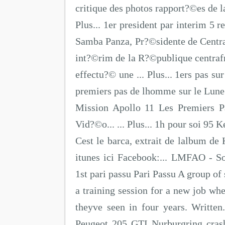
critique des photos rapport?©es de l
Plus... 1er president par interim 5 
Samba Panza, Pr?©sidente de Centra
int?©rim de la R?©publique centrafr
effectu?© une ... Plus... 1ers pas s
premiers pas de lhomme sur le Lune.
Mission Apollo 11 Les Premiers 
Vid?©o... ... Plus... 1h pour soi 95 
Cest le barca, extrait de lalbum d
itunes ici Facebook:... LMFAO - Sor
1st pari passu Pari Passu A group of
a training session for a new job whe
theyve seen in four years. Written..
Peugeot 205 GTI Nurburgring cras