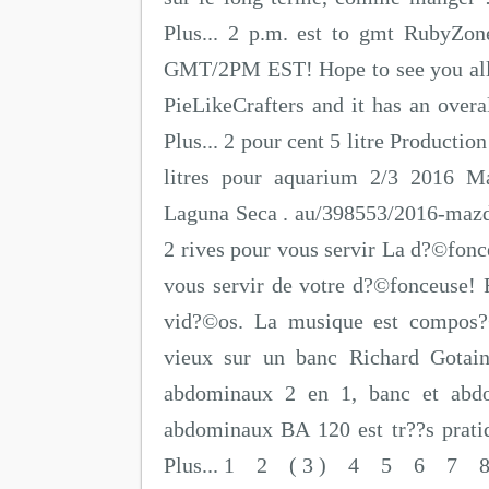
Plus... 2 p.m. est to gmt RubyZon
GMT/2PM EST! Hope to see you all 
PieLikeCrafters and it has an overa
Plus... 2 pour cent 5 litre Productio
litres pour aquarium 2/3 2016 M
Laguna Seca . au/398553/2016-mazda
2 rives pour vous servir La d?©fo
vous servir de votre d?©fonceuse! R
vid?©os. La musique est compos?©e
vieux sur un banc Richard Gotai
abdominaux 2 en 1, banc et ab
abdominaux BA 120 est tr??s pratiq
Plus... 1 2 ( 3 ) 4 5 6 7