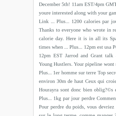
December 5th! 11am EST/4pm GMT!!
youre interested along with your g
Link ... Plus... 1200 calories par
Thanks to everyone who wrote in r
calorie day. Here it is in all its S
times when ... Plus... 12pm est usa 
12pm EST Jarrod and Grant talk a
Young Hustlers. Your pipeline wont st
Plus... 1er homme sur terre Top sec
environ 30m de haut Ceux qui croie
Hourayra sont donc bien oblig?©s d
Plus... 1kg par jour perdre Commen
Pour perdre du poids, vous devriez
sur le long terme, comme manger ?©q