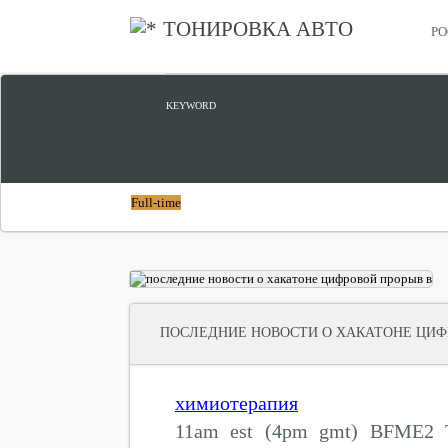
ТОНИРОВКА АВТО
РО
ЦИФРОВОЙ ПРОРЫВ
KEYWORD
Full-time
ПОСЛЕДНИЕ НОВОСТИ О ХАКАТОНЕ ЦИФ
химиотерапия
11am est (4pm gmt) BFME2 T