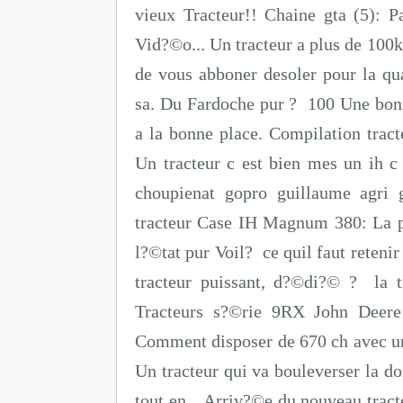
vieux Tracteur!! Chaine gta (5): 
Vid?©o... Un tracteur a plus de 100k
de vous abboner desoler pour la q
sa. Du Fardoche pur ? 100 Une bonn
a la bonne place. Compilation tract
Un tracteur c est bien mes un ih c
choupienat gopro guillaume agri 
tracteur Case IH Magnum 380: La p
l?©tat pur Voil? ce quil faut reten
tracteur puissant, d?©di?© ? la t
Tracteurs s?©rie 9RX John Deere
Comment disposer de 670 ch avec un
Un tracteur qui va bouleverser la d
tout en... Arriv?©e du nouveau tra