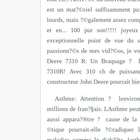
est un mat?©riel suffisamment puis
lourds, mais ?©galement assez comp
et en... 100 pur son!!!!! joye
exceptionnelle point de vue du 
passionn?©s de mes vid?©os, je vous
Deere 7310 R: Un Braquage ? l
7310R! Avec 310 ch de puissanc
constructeur John Deere pourrait bien
Asthme: Attention ? lenviro
millions de fran?§ais. LAsthme peu
aussi appara?®tre ? cause de la 
©tique pourrait-elle ?©radiquer 
maladies comme le diab??te, last