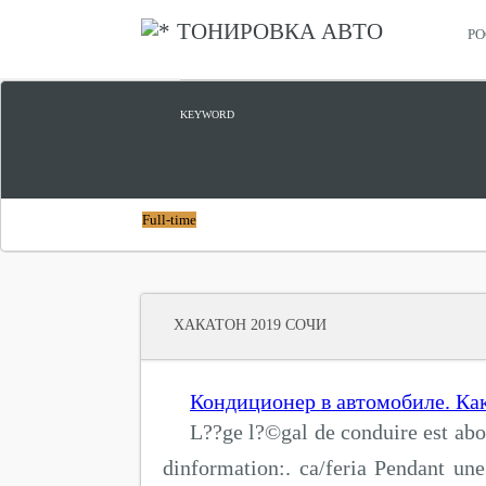
ТОНИРОВКА АВТО
РО
ЦИФРОВОЙ ПРОРЫВ
KEYWORD
Full-time
ХАКАТОН 2019 СОЧИ
Кондиционер в автомобиле. Как
L??ge l?©gal de conduire est abo
dinformation:. ca/feria Pendant un