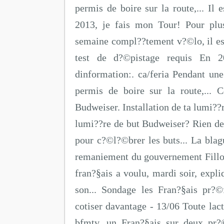
permis de boire sur la route,... Il 
2013, je fais mon Tour! Pour plus
semaine compl??tement v?©lo, il est
test de d?©pistage requis En 
dinformation:. ca/feria Pendant un
permis de boire sur la route,... 
Budweiser. Installation de ta lumi??
lumi??re de but Budweiser? Rien de 
pour c?©l?©brer les buts... La bla
remaniement du gouvernement Fillo
fran?§ais a voulu, mardi soir, expl
son... Sondage les Fran?§ais pr?©
cotiser davantage - 13/06 Toute lac
bfmtv, un Fran?§ais sur deux pr?