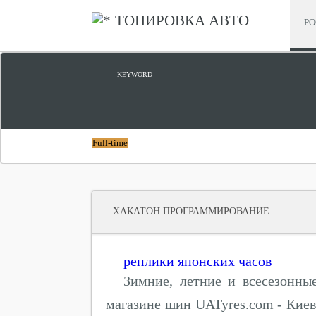
ТОНИРОВКА АВТО
РО
ЦИФРОВОЙ ПРОРЫВ
KEYWORD
Full-time
ХАКАТОН ПРОГРАММИРОВАНИЕ
реплики японских часов
Зимние, летние и всесезонны
магазине шин UATyres.com - Киев