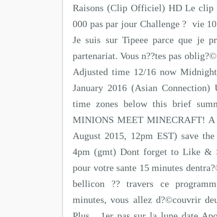
Raisons (Clip Officiel) HD Le clip 
000 pas par jour Challenge ? vie 10
Je suis sur Tipeee parce que je p
partenariat. Vous n??tes pas oblig?© 
Adjusted time 12/16 now Midnigh
January 2016 (Asian Connection) U
time zones below this brief summ
MINIONS MEET MINECRAFT! A Mi
August 2015, 12pm EST) save the 
4pm (gmt) Dont forget to Like & Sh
pour votre sante 15 minutes dentra
bellicon ?? travers ce program
minutes, vous allez d?©couvrir deux
Plus... 1er pas sur la lune date Ap