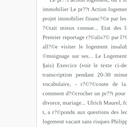
immobilier Le pr??t Action logemen
projet immobilier financ?©e par les
?©tait mieux connue... Etat des l
Premier reportage r?©alis?© par l?
all?©e visiter le logement insalu
©moignage sur ses... Le Logement 
§ais) Exercice (voir le texte ci-d
transcription pendant 20-30 minu
vocabulaire, - r?©?©coute de la
comment d?©crocher un pr??t pour 
divorce, mariage... Ulrich Maurel, 
t, a r?©pondu aux questions des lect
logement vacant sans risques Philip