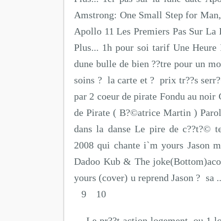
Amstrong: One Small Step for Man,
Apollo 11 Les Premiers Pas Sur La 
Plus... 1h pour soi tarif Une Heure
dune bulle de bien ??tre pour un m
soins ? la carte et ? prix tr??s serr?
par 2 coeur de pirate Fondu au noir
de Pirate ( B?©atrice Martin ) Parol
dans la danse Le pire de c??t?© tes
2008 qui chante i`m yours Jason 
Dadoo Kub & The joke(Bottom)acou
yours (cover) u reprend Jason ?
9 10
Le pr??t action logement, ou 1 