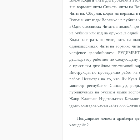
Взлом Коды и читы для прокачки в этой
+на вормикс читы Скачать читы на Во
Читы на. Сборник кодов на вормикс в 
Взлом и чит коды Вормикс на рубины и
в Одноклассниках Читать в полной про
на рубины или код на оружие, в одной 
Коды на играть вормикс, читы на шапк
одноклассниках Читы на вормикс читы 
vernjence spoodofonnese. РУДИМЕН
дешифратор работает по следующему п
с приятным дизайном пластиковой кар
Инструкция по проведению работ на 
работ. Несмотря на то, что Ли Куан
министр республики Сингапур, род
публикуемых на русском языке воспо
Жанр Классика Издательство Каталог
(аудиокнига) на своём сайте или Скачат
Популярные новости драйвера для
клондайк 2.