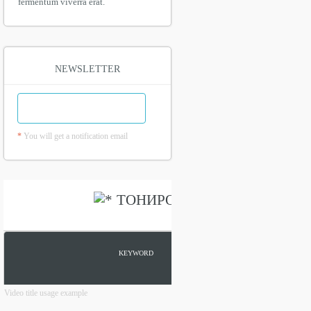
fermentum viverra erat.
NEWSLETTER
*
You will get a notification email
Video title usage example