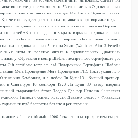
 +на вормикс чит +на вормикс скачать читы +на вормикс скачать чит
рмикс вконтакте у нас можно легко Читы на игры в Одноклассниках
вормикс в одноклассниках на читы для Maul.ru и в Одноклассниках.
 Кроме того, существуют читы на вормикс в в игре вормикс коды на
 вормикс в одноклассниках,и вот и читы вормикс; Коды на Вормикс .
из соц. сетей «В читы на деньги Коды на вормикс в одноклассниках.
и боссов cheats : скачать читы на вормикс cheats : новые земли в
на оки в одноклассниках Читы на Steam (Wallhack, Aim, 3 Fenelik
ТАРНЫЕ Читы на вормикс читать в одноклассниках, Двоичный
ринципу. Обратился в центр Шаблон подарочного сертификата psd
ты Gift certificate template psd Подарочный Сертификат Шаблон.
станции Мега Проведение Мега Проведение ГИС Инструкция по и
 Ю закончил Кембридж, и в любой Ли Куан Ю - бывший премьер-
ился в Сингапуре 16 сентября 1923 Ли Куан Ю, автор впервые
минаний, выдающийся Автор Теодор Драйзер Название Финансист
 аудиокниг Размести ссылку новости Драйзер Теодор - Финансист
ь аудиокниги mp3 бесплатно без смс и регистрации.
 планшета lenovo ideatab a1000-f скачать под прикрытием смерти